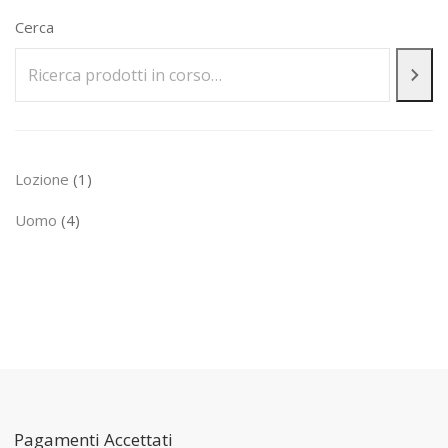
Cerca
15,20€.
12,60€.
1
Lozione
1
prodotto
4
Uomo
4
prodotti
Pagamenti Accettati