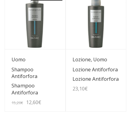
19,40€.
16,00€.
Guarda Dettagli
Guarda Dettagli
Uomo
Lozione, Uomo
Shampoo
Lozione Antiforfora
Antiforfora
Lozione Antiforfora
Shampoo
23,10
€
Antiforfora
Il
Il
12,60
€
15,20
€
prezzo
prezzo
originale
attuale
era:
è: