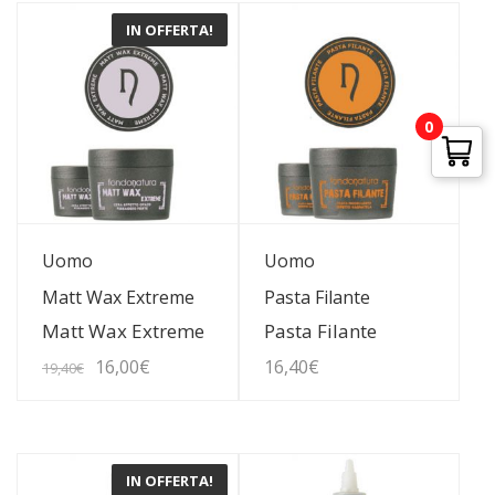
IN OFFERTA!
0
Guarda Dettagli
Guarda Dettagli
Uomo
Uomo
Matt Wax Extreme
Pasta Filante
Matt Wax Extreme
Pasta Filante
Il
Il
16,00
€
16,40
€
19,40
€
prezzo
prezzo
originale
attuale
IN OFFERTA!
era:
è: