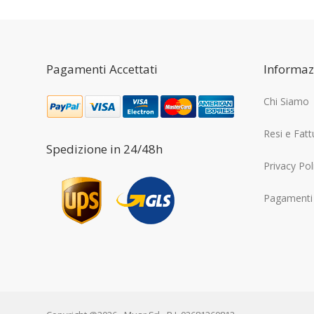
era:
è:
15,20€.
12,60€.
Pagamenti Accettati
Informaz
Chi Siamo
Resi e Fatt
Spedizione in 24/48h
Privacy Pol
Pagamenti 