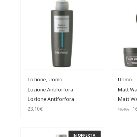
Guarda Dettagli
G
Lozione, Uomo
Uomo
Lozione Antiforfora
Matt Wa
Lozione Antiforfora
Matt W
Il
23,10
€
1
19,40
€
p
or
IN OFFERTA!