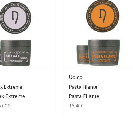
uarda Dettagli
Guarda Dettagli
Uomo
x Extreme
Pasta Filante
ax Extreme
Pasta Filante
Il
6,00
€
16,40
€
rezzo
prezzo
iginale
attuale