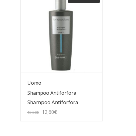
er
19
Guarda Dettagli
Uomo
Shampoo Antiforfora
Shampoo Antiforfora
Il
Il
12,60
€
15,20
€
prezzo
prezzo
originale
attuale