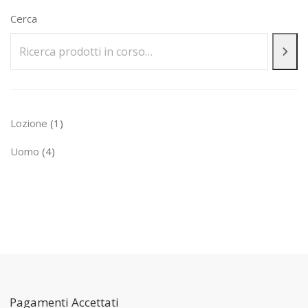
Cerca
19,40€.
16,00€.
1
Lozione
1
prodotto
4
Uomo
4
prodotti
Pagamenti Accettati