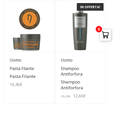
IN OFFERTA!
0
Guarda Dettagli
Guarda Dettagli
Uomo
Uomo
Pasta Filante
Shampoo
Antiforfora
Pasta Filante
Shampoo
16,40
€
Antiforfora
Il
Il
12,60
€
15,20
€
prezzo
prezzo
originale
attuale