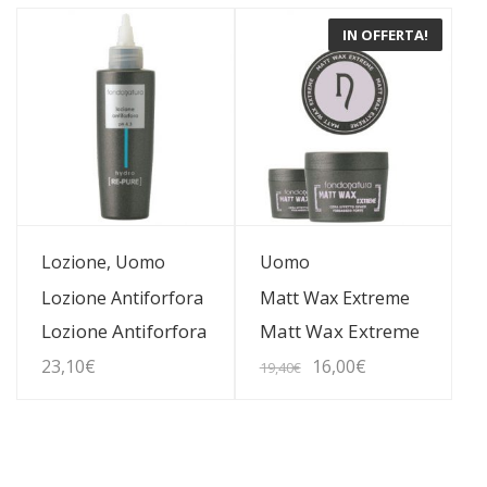
IN OFFERTA!
era:
è:
15,20€.
12,60€.
Guarda Dettagli
Guarda Dettagli
Lozione, Uomo
Uomo
Lozione Antiforfora
Matt Wax Extreme
Lozione Antiforfora
Matt Wax Extreme
Il
Il
23,10
€
16,00
€
19,40
€
prezzo
prezzo
originale
attuale
era:
è: